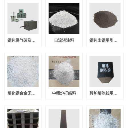
钢包供气砖及座砖
自流浇注料
钢包出钢用引流砂
熔化钢合金无芯感应炉材料
中频炉打结料
转炉熔池线用镁碳砖