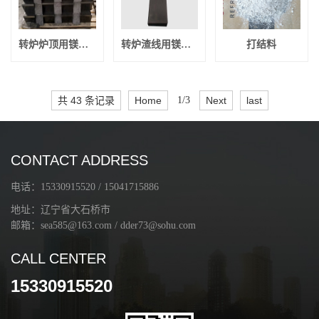
转炉炉顶用镁碳砖
转炉渣线用镁碳砖
打结料
共 43 条记录
Home
1/3
Next
last
CONTACT ADDRESS
电话：15330915520 / 15041715886
地址：辽宁省大石桥市
邮箱：sea585@163.com / dder73@sohu.com
CALL CENTER
15330915520