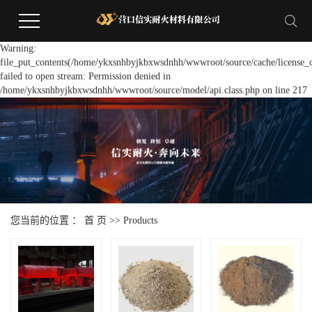
Warning:
file_put_contents(/home/ykxsnhbyjkbxwsdnhh/wwwroot/source/cache/license_c
failed to open stream: Permission denied in
/home/ykxsnhbyjkbxwsdnhh/wwwroot/source/model/api.class.php on line 217
您当前的位置 ：
首 页
>>
Products