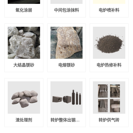
氧化涂层
中间包涂抹料
电炉喷补料
大结晶镁砂
电熔镁砂
电炉热修补料
渣处理剂
转炉整体出钢口和外保护套砖
转炉供气砖