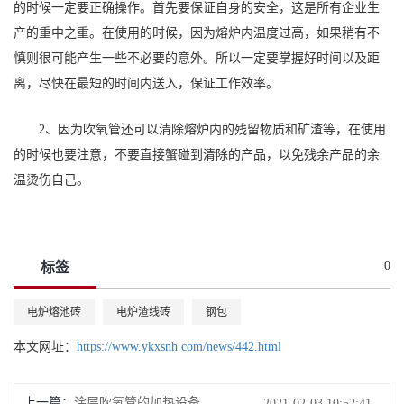
的时候一定要正确操作。首先要保证自身的安全，这是所有企业生
产的重中之重。在使用的时候，因为熔炉内温度过高，如果稍有不
慎则很可能产生一些不必要的意外。所以一定要掌握好时间以及距
离，尽快在最短的时间内送入，保证工作效率。
2、因为吹氧管还可以清除熔炉内的残留物质和矿渣等，在使用
的时候也要注意，不要直接蟹碰到清除的产品，以免残余产品的余
温烫伤自己。
0
标签
电炉熔池砖
电炉渣线砖
钢包
本文网址：
https://www.ykxsnh.com/news/442.html
上一篇：
涂层吹氧管的加热设备
2021-02-03 10:52:41