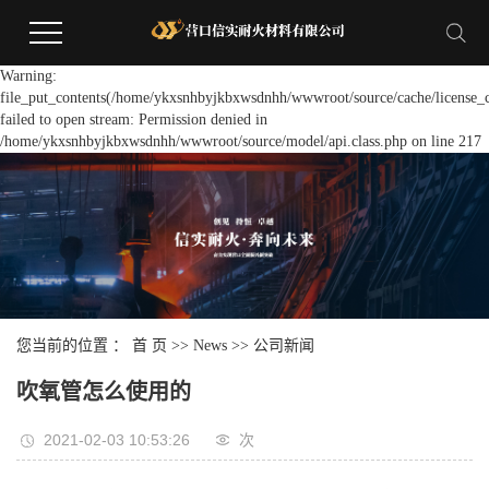
Warning:
file_put_contents(/home/ykxsnhbyjkbxwsdnhh/wwwroot/source/cache/license_c
failed to open stream: Permission denied in
/home/ykxsnhbyjkbxwsdnhh/wwwroot/source/model/api.class.php on line 217
您当前的位置 ：
首 页
>>
News
>>
公司新闻
吹氧管怎么使用的
2021-02-03 10:53:26
次