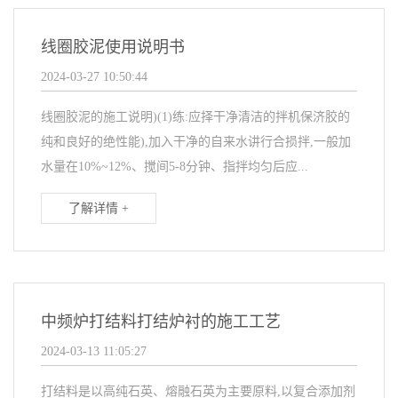
线圈胶泥使用说明书
2024-03-27 10:50:44
线圈胶泥的施工说明)(1)练:应择干净清洁的拌机保济胶的
纯和良好的绝性能),加入干净的自来水讲行合损拌,一般加
水量在10%~12%、搅间5-8分钟、指拌均匀后应...
了解详情 +
中频炉打结料打结炉衬的施工工艺
2024-03-13 11:05:27
打结料是以高纯石英、熔融石英为主要原料,以复合添加剂