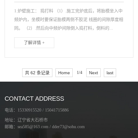
1.炉壁施工： 捣打料 （1）.施工完炉底后，将胎模坐入中
频炉内，坐模时要保证胎模两侧不胶泥 线圈的间隙厚度相
同。 （2）.然后向中频炉间隙倒入捣打料，倒料的...
了解详情 +
共 62 条记录
Home
1/4
Next
last
CONTACT ADDRESS
电话：15330915520 / 15041715886
地址：辽宁省大石桥市
邮箱：sea585@163.com / dder73@sohu.com