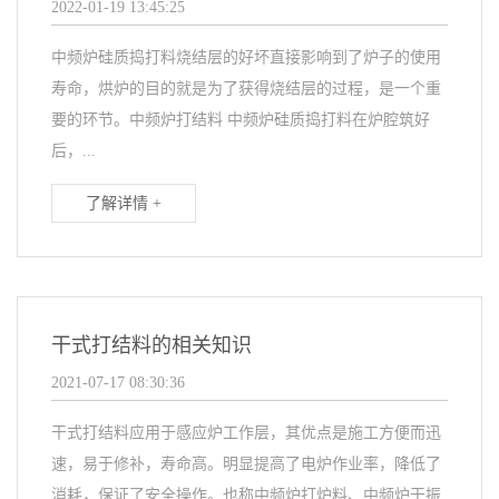
2022-01-19 13:45:25
中频炉硅质捣打料烧结层的好坏直接影响到了炉子的使用
寿命，烘炉的目的就是为了获得烧结层的过程，是一个重
要的环节。中频炉打结料 中频炉硅质捣打料在炉腔筑好
后，...
了解详情 +
干式打结料的相关知识
2021-07-17 08:30:36
干式打结料应用于感应炉工作层，其优点是施工方便而迅
速，易于修补，寿命高。明显提高了电炉作业率，降低了
消耗，保证了安全操作。也称中频炉打炉料、中频炉干振