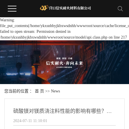
Warning:
file_put_contents(/home/ykxsnhbyjkbxwsdnhh/wwwroot/source/cache/license_c
failed to open stream: Permission denied in
/home/ykxsnhbyjkbxwsdnhh/wwwroot/source/model/api.class.php on line 217
您当前的位置 ：
首 页
>>
News
硫酸镁对镁质浇注料性能的影响有哪些？使用要注意哪些？
2024-07-11 11:10:01