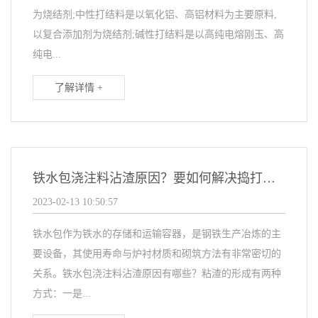
为烧结剂;中性打结料是以氧化铝、高铝材料为主要原料,
以复合添加剂为烧结剂;碱性打结料是以高纯电熔刚玉、高
纯电...
了解详情 +
铁水包浇注料沾渣原因？要如何解决捣打料厂家的解决方案
2023-02-13 10:50:57
铁水包作为铁水的存储和运输容器，是钢铁生产冶炼的主
要设备，其使用寿命与炉衬材质和砌筑方法有非常密切的
关系。铁水包浇注料沾渣原因有哪些？粘渣的形成有两种
方式：一是...